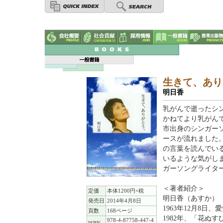
生きて、あり
明日香
乳がんで逝ったシ
かねてより乳がん
市出身のシンガー
ースが流れました
の言葉を読んでい
いるような気がし
ガーソングライタ
＜著者紹介＞
定価
本体1200円+税
明日香（あすか）
発売日
2014年4月8日
1963年12月8
頁数
168ページ
1982年、「花ぬ
978-4-87758-447-4