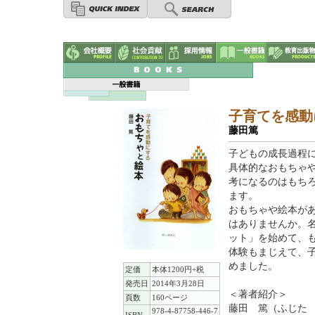
子育てを感動
藤田篤
子どもの成長過程
具体的なおもちゃ
考になるのはもち
ます。
おもちゃや絵本が
はありませんか。
ット」を始めて、も
体験もまじえて、
めました。
定価
本体1200円+税
発売日
2014年3月28日
＜著者紹介＞
頁数
160ページ
藤田 篤（ふじた
978-4-87758-446-7