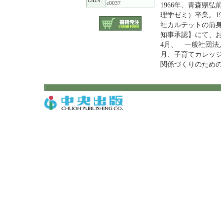
ISBN
c0037
1966年、青森県
理学ゼミ）卒業。1
社カルテットの前身
知事承認】にて、お
4月、 一般社団法
月、子育てカレッ
関係づくりのため